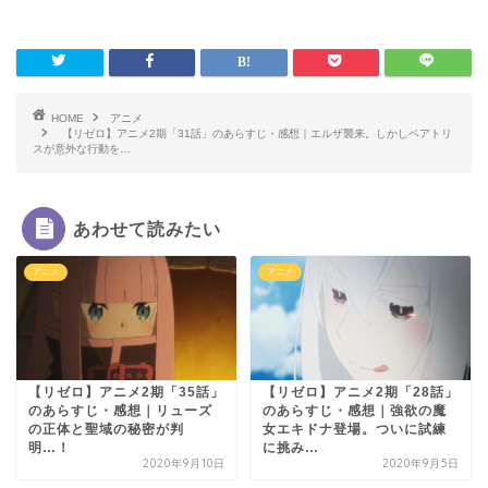
HOME
アニメ
【リゼロ】アニメ2期「31話」のあらすじ・感想｜エルザ襲来。しかしベアトリ
スが意外な行動を…
あわせて読みたい
アニメ
アニメ
【リゼロ】アニメ2期「35話」
【リゼロ】アニメ2期「28話」
のあらすじ・感想｜リューズ
のあらすじ・感想｜強欲の魔
の正体と聖域の秘密が判
女エキドナ登場。ついに試練
明…！
に挑み…
2020年9月10日
2020年9月5日