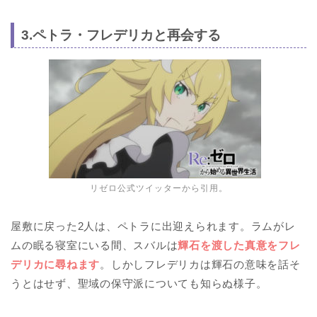
3.ペトラ・フレデリカと再会する
リゼロ公式ツイッターから引用。
屋敷に戻った2人は、ペトラに出迎えられます。ラムがレ
ムの眠る寝室にいる間、スバルは
輝石を渡した真意をフレ
デリカに尋ねます
。しかしフレデリカは輝石の意味を話そ
うとはせず、聖域の保守派についても知らぬ様子。