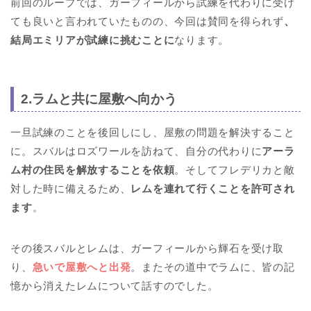
前回のループでは、ガーフィールから試練を代わりに受け
ても良いと言われていたものの、今回は賛同を得られず
、
結局エミリアが試練に挑むことに
なります。
2.ラムと共に屋敷へ向かう
一旦試練のことを後回しにし、屋敷の問題を解決すること
に。スバルはロズワールを訪ねて、自分の代わりに
アーラ
ム村の住民を解放することを依頼
。そしてフレデリカと敵
対した時に備えるため、
レムを連れて行くことを許可され
ます
。
その後スバルとレムは、ガーフィールから輝石を受け取
り、
急いで屋敷へと出発
。またその道中でラムに、皆の記
憶から消えたレムについて話すのでした。